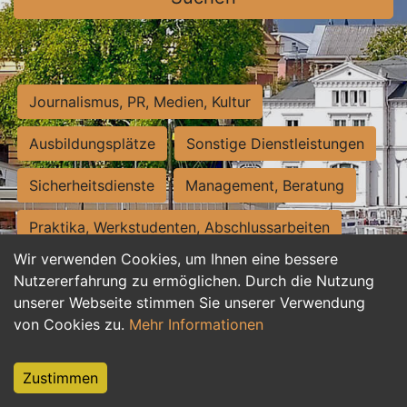
Journalismus, PR, Medien, Kultur
Ausbildungsplätze
Sonstige Dienstleistungen
Sicherheitsdienste
Management, Beratung
Praktika, Werkstudenten, Abschlussarbeiten
Wir verwenden Cookies, um Ihnen eine bessere
Personalwesen
Assistenz, Sekretariat
Nutzererfahrung zu ermöglichen. Durch die Nutzung
unserer Webseite stimmen Sie unserer Verwendung
Hilfskräfte, Aushilfs- und Nebenjobs
von Cookies zu.
Mehr Informationen
Einkauf, Logistik, Materialwirtschaft
Zustimmen
Weiterbildung, Studium, duale Ausbildung