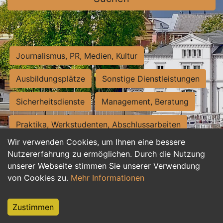
Journalismus, PR, Medien, Kultur
Ausbildungsplätze
Sonstige Dienstleistungen
Sicherheitsdienste
Management, Beratung
Praktika, Werkstudenten, Abschlussarbeiten
Wir verwenden Cookies, um Ihnen eine bessere
Personalwesen
Assistenz, Sekretariat
Nutzererfahrung zu ermöglichen. Durch die Nutzung
unserer Webseite stimmen Sie unserer Verwendung
Hilfskräfte, Aushilfs- und Nebenjobs
von Cookies zu.
Mehr Informationen
Einkauf, Logistik, Materialwirtschaft
Zustimmen
Weiterbildung, Studium, duale Ausbildung