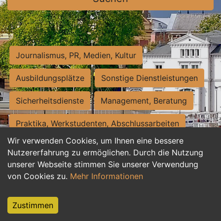
Journalismus, PR, Medien, Kultur
Ausbildungsplätze
Sonstige Dienstleistungen
Sicherheitsdienste
Management, Beratung
Praktika, Werkstudenten, Abschlussarbeiten
Wir verwenden Cookies, um Ihnen eine bessere
Personalwesen
Assistenz, Sekretariat
Nutzererfahrung zu ermöglichen. Durch die Nutzung
unserer Webseite stimmen Sie unserer Verwendung
Hilfskräfte, Aushilfs- und Nebenjobs
von Cookies zu.
Mehr Informationen
Einkauf, Logistik, Materialwirtschaft
Zustimmen
Weiterbildung, Studium, duale Ausbildung