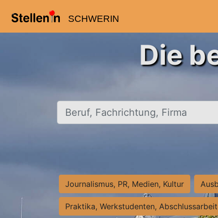
SCHWERIN
Die b
Beruf, Fachrichtung, Firma
Journalismus, PR, Medien, Kultur
Ausb
Praktika, Werkstudenten, Abschlussarbei