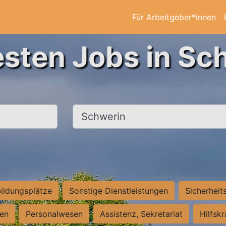
Für Arbeitgeber*innen
esten Jobs in Sc
Ort, Stadt
ildungsplätze
Sonstige Dienstleistungen
Sicherheit
ten
Personalwesen
Assistenz, Sekretariat
Hilfsk