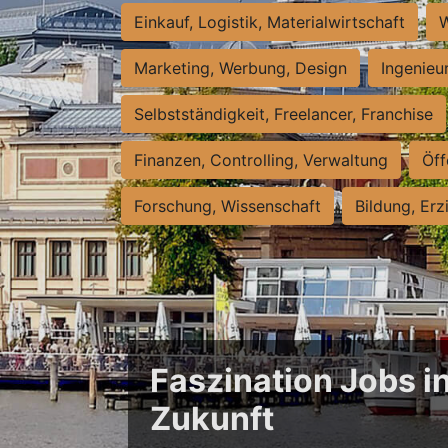
Einkauf, Logistik, Materialwirtschaft
W
Marketing, Werbung, Design
Ingenieu
Selbstständigkeit, Freelancer, Franchise
Finanzen, Controlling, Verwaltung
Öff
Forschung, Wissenschaft
Bildung, Erz
Faszination Jobs i
Zukunft