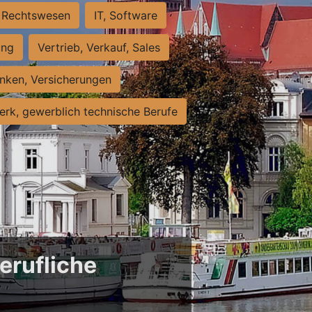
Rechtswesen
IT, Software
ung
Vertrieb, Verkauf, Sales
nken, Versicherungen
rk, gewerblich technische Berufe
erufliche