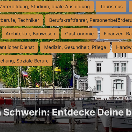
eiterbildung, Studium, duale Ausbildung
Tourismus
rberufe, Techniker
Berufskraftfahrer, Personenbeförder
Architektur, Bauwesen
Gastronomie
Finanzen, Ba
entlicher Dienst
Medizin, Gesundheit, Pflege
Handwe
iehung, Soziale Berufe
n Schwerin: Entdecke Deine b