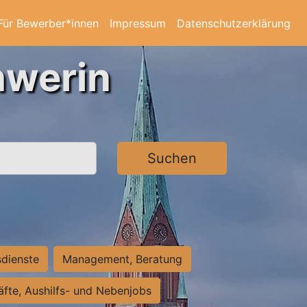
Für Bewerber*innen
Impressum
Datenschutzerklärung
hwerin
Suchen
sdienste
Management, Beratung
räfte, Aushilfs- und Nebenjobs