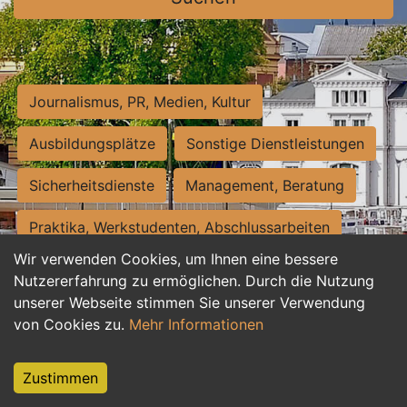
Journalismus, PR, Medien, Kultur
Ausbildungsplätze
Sonstige Dienstleistungen
Sicherheitsdienste
Management, Beratung
Praktika, Werkstudenten, Abschlussarbeiten
Wir verwenden Cookies, um Ihnen eine bessere
Personalwesen
Assistenz, Sekretariat
Nutzererfahrung zu ermöglichen. Durch die Nutzung
unserer Webseite stimmen Sie unserer Verwendung
Hilfskräfte, Aushilfs- und Nebenjobs
von Cookies zu.
Mehr Informationen
Einkauf, Logistik, Materialwirtschaft
Zustimmen
Weiterbildung, Studium, duale Ausbildung