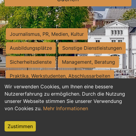
Journalismus, PR, Medien, Kultur
Ausbildungsplätze
Sonstige Dienstleistungen
Sicherheitsdienste
Management, Beratung
Praktika, Werkstudenten, Abschlussarbeiten
Wir verwenden Cookies, um Ihnen eine bessere
Personalwesen
Assistenz, Sekretariat
Nutzererfahrung zu ermöglichen. Durch die Nutzung
unserer Webseite stimmen Sie unserer Verwendung
Hilfskräfte, Aushilfs- und Nebenjobs
von Cookies zu.
Mehr Informationen
Einkauf, Logistik, Materialwirtschaft
Zustimmen
Weiterbildung, Studium, duale Ausbildung