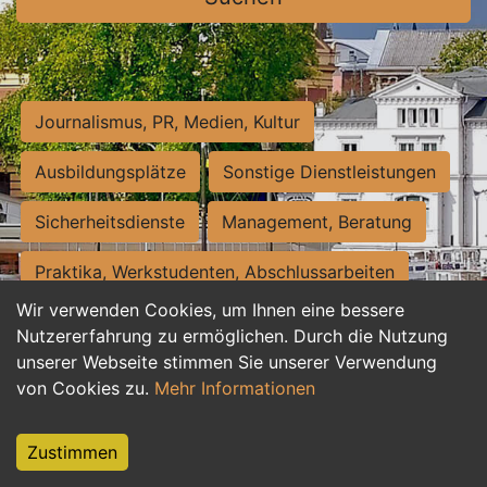
Journalismus, PR, Medien, Kultur
Ausbildungsplätze
Sonstige Dienstleistungen
Sicherheitsdienste
Management, Beratung
Praktika, Werkstudenten, Abschlussarbeiten
Wir verwenden Cookies, um Ihnen eine bessere
Personalwesen
Assistenz, Sekretariat
Nutzererfahrung zu ermöglichen. Durch die Nutzung
unserer Webseite stimmen Sie unserer Verwendung
Hilfskräfte, Aushilfs- und Nebenjobs
von Cookies zu.
Mehr Informationen
Einkauf, Logistik, Materialwirtschaft
Zustimmen
Weiterbildung, Studium, duale Ausbildung