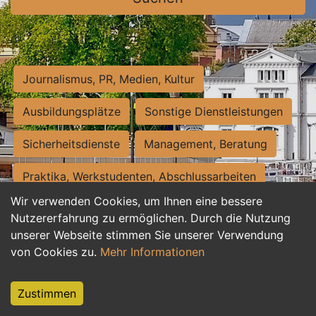
Journalismus, PR, Medien, Kultur
Ausbildungsplätze
Sonstige Dienstleistungen
Sicherheitsdienste
Management, Beratung
Praktika, Werkstudenten, Abschlussarbeiten
Wir verwenden Cookies, um Ihnen eine bessere
Personalwesen
Assistenz, Sekretariat
Nutzererfahrung zu ermöglichen. Durch die Nutzung
unserer Webseite stimmen Sie unserer Verwendung
Hilfskräfte, Aushilfs- und Nebenjobs
von Cookies zu.
Mehr Informationen
Einkauf, Logistik, Materialwirtschaft
Zustimmen
Weiterbildung, Studium, duale Ausbildung