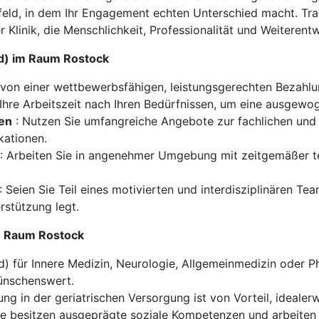
ld, in dem Ihr Engagement echten Unterschied macht. Trag
r Klinik, die Menschlichkeit, Professionalität und Weiteren
/d) im Raum Rostock
e von einer wettbewerbsfähigen, leistungsgerechten Bezahlu
 Ihre Arbeitszeit nach Ihren Bedürfnissen, um eine ausgewo
ten
: Nutzen Sie umfangreiche Angebote zur fachlichen und 
kationen.
: Arbeiten Sie in angenehmer Umgebung mit zeitgemäßer te
: Seien Sie Teil eines motivierten und interdisziplinären Te
stützung legt.
im Raum Rostock
) für Innere Medizin, Neurologie, Allgemeinmedizin oder Phy
wünschenswert.
ng in der geriatrischen Versorgung ist von Vorteil, idealerw
ie besitzen ausgeprägte soziale Kompetenzen und arbeiten