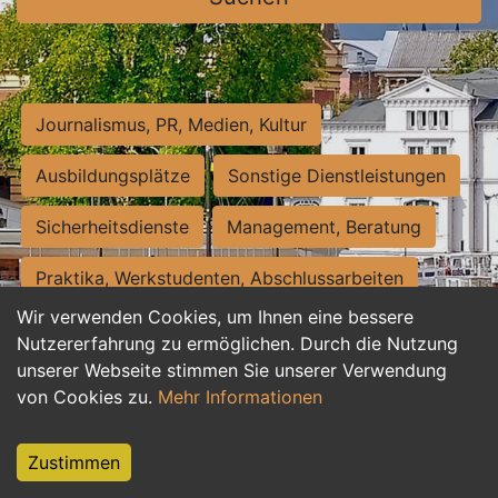
Journalismus, PR, Medien, Kultur
Ausbildungsplätze
Sonstige Dienstleistungen
Sicherheitsdienste
Management, Beratung
Praktika, Werkstudenten, Abschlussarbeiten
Wir verwenden Cookies, um Ihnen eine bessere
Personalwesen
Assistenz, Sekretariat
Nutzererfahrung zu ermöglichen. Durch die Nutzung
unserer Webseite stimmen Sie unserer Verwendung
Hilfskräfte, Aushilfs- und Nebenjobs
von Cookies zu.
Mehr Informationen
Einkauf, Logistik, Materialwirtschaft
Zustimmen
Weiterbildung, Studium, duale Ausbildung