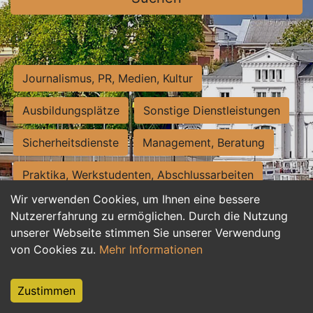
Journalismus, PR, Medien, Kultur
Ausbildungsplätze
Sonstige Dienstleistungen
Sicherheitsdienste
Management, Beratung
Praktika, Werkstudenten, Abschlussarbeiten
Wir verwenden Cookies, um Ihnen eine bessere
Personalwesen
Assistenz, Sekretariat
Nutzererfahrung zu ermöglichen. Durch die Nutzung
unserer Webseite stimmen Sie unserer Verwendung
Hilfskräfte, Aushilfs- und Nebenjobs
von Cookies zu.
Mehr Informationen
Einkauf, Logistik, Materialwirtschaft
Zustimmen
Weiterbildung, Studium, duale Ausbildung