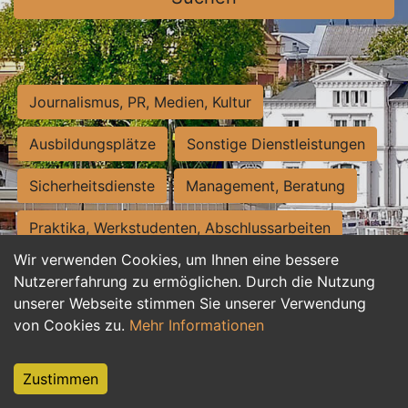
Journalismus, PR, Medien, Kultur
Ausbildungsplätze
Sonstige Dienstleistungen
Sicherheitsdienste
Management, Beratung
Praktika, Werkstudenten, Abschlussarbeiten
Wir verwenden Cookies, um Ihnen eine bessere
Personalwesen
Assistenz, Sekretariat
Nutzererfahrung zu ermöglichen. Durch die Nutzung
unserer Webseite stimmen Sie unserer Verwendung
Hilfskräfte, Aushilfs- und Nebenjobs
von Cookies zu.
Mehr Informationen
Einkauf, Logistik, Materialwirtschaft
Zustimmen
Weiterbildung, Studium, duale Ausbildung