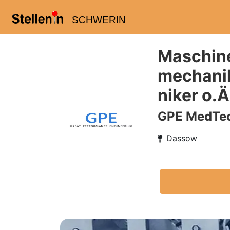
SCHWERIN
Maschine
mechanik
niker o.Ä
GPE MedTe
Dassow