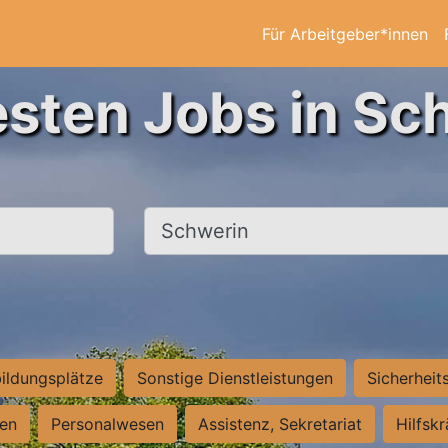
Für Arbeitgeber*innen
esten Jobs in Sc
Ort, Stadt
ildungsplätze
Sonstige Dienstleistungen
Sicherheit
ten
Personalwesen
Assistenz, Sekretariat
Hilfsk