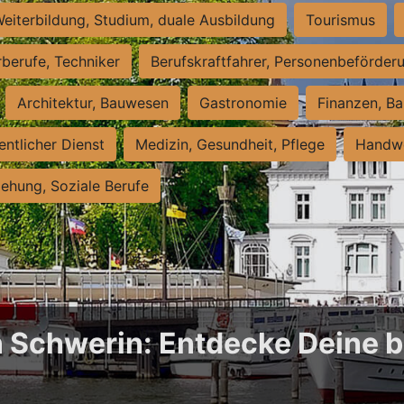
eiterbildung, Studium, duale Ausbildung
Tourismus
rberufe, Techniker
Berufskraftfahrer, Personenbeförder
Architektur, Bauwesen
Gastronomie
Finanzen, Ba
entlicher Dienst
Medizin, Gesundheit, Pflege
Handwe
iehung, Soziale Berufe
n Schwerin: Entdecke Deine b