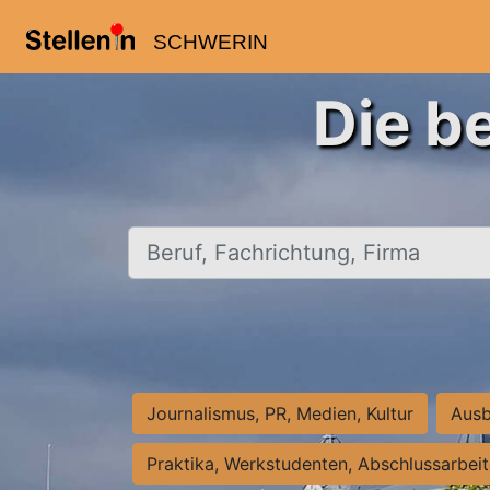
SCHWERIN
Die b
Beruf, Fachrichtung, Firma
Journalismus, PR, Medien, Kultur
Ausb
Praktika, Werkstudenten, Abschlussarbei