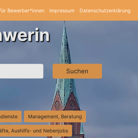
Für Bewerber*innen
Impressum
Datenschutzerklärung
hwerin
Suchen
sdienste
Management, Beratung
räfte, Aushilfs- und Nebenjobs