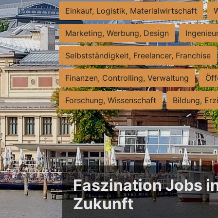
Einkauf, Logistik, Materialwirtschaft
W
Marketing, Werbung, Design
Ingenieu
Selbstständigkeit, Freelancer, Franchise
Finanzen, Controlling, Verwaltung
Öff
Forschung, Wissenschaft
Bildung, Erz
Faszination Jobs i
Zukunft