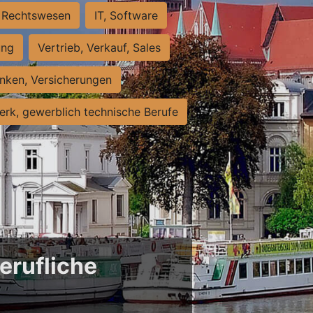
Rechtswesen
IT, Software
ung
Vertrieb, Verkauf, Sales
nken, Versicherungen
rk, gewerblich technische Berufe
erufliche