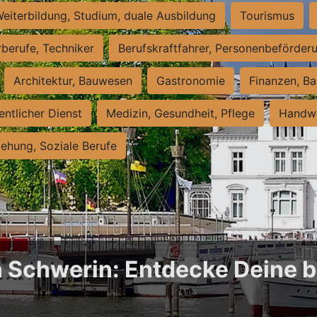
eiterbildung, Studium, duale Ausbildung
Tourismus
rberufe, Techniker
Berufskraftfahrer, Personenbeförder
Architektur, Bauwesen
Gastronomie
Finanzen, Ba
entlicher Dienst
Medizin, Gesundheit, Pflege
Handwe
iehung, Soziale Berufe
n Schwerin: Entdecke Deine b