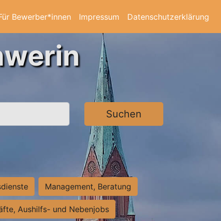
Für Bewerber*innen
Impressum
Datenschutzerklärung
hwerin
Suchen
sdienste
Management, Beratung
räfte, Aushilfs- und Nebenjobs