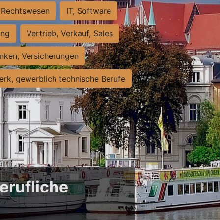
Rechtswesen
IT, Software
ung
Vertrieb, Verkauf, Sales
nken, Versicherungen
rk, gewerblich technische Berufe
erufliche