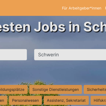
Für Arbeitgeber*innen
esten Jobs in Sc
Ort, Stadt
ildungsplätze
Sonstige Dienstleistungen
Sicherheit
ten
Personalwesen
Assistenz, Sekretariat
Hilfsk