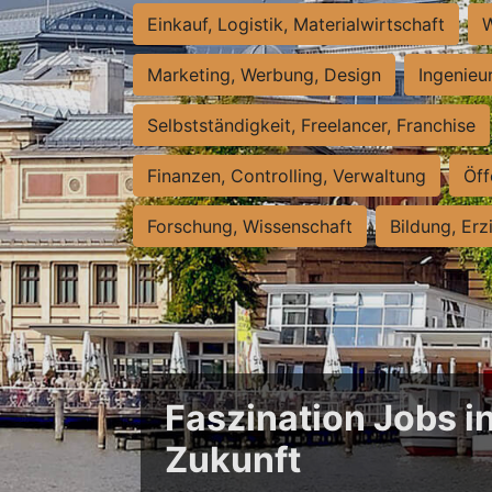
Einkauf, Logistik, Materialwirtschaft
W
Marketing, Werbung, Design
Ingenieu
Selbstständigkeit, Freelancer, Franchise
Finanzen, Controlling, Verwaltung
Öff
Forschung, Wissenschaft
Bildung, Erz
Faszination Jobs i
Zukunft