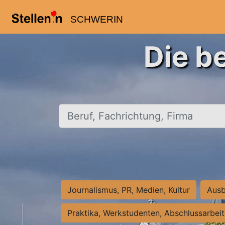
SCHWERIN
Die b
Beruf, Fachrichtung, Firma
Journalismus, PR, Medien, Kultur
Ausb
Praktika, Werkstudenten, Abschlussarbei