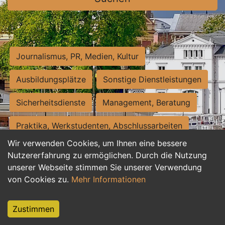
Journalismus, PR, Medien, Kultur
Ausbildungsplätze
Sonstige Dienstleistungen
Sicherheitsdienste
Management, Beratung
Praktika, Werkstudenten, Abschlussarbeiten
Wir verwenden Cookies, um Ihnen eine bessere
Personalwesen
Assistenz, Sekretariat
Nutzererfahrung zu ermöglichen. Durch die Nutzung
unserer Webseite stimmen Sie unserer Verwendung
Hilfskräfte, Aushilfs- und Nebenjobs
von Cookies zu.
Mehr Informationen
Einkauf, Logistik, Materialwirtschaft
Zustimmen
Weiterbildung, Studium, duale Ausbildung