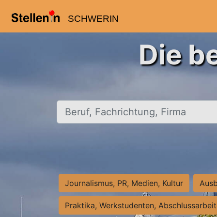
SCHWERIN
Die b
Beruf, Fachrichtung, Firma
Journalismus, PR, Medien, Kultur
Ausb
Praktika, Werkstudenten, Abschlussarbei