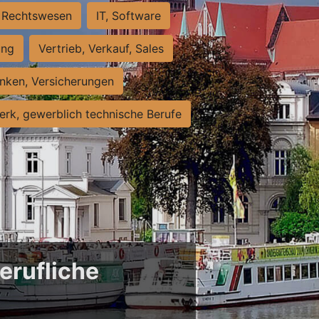
Rechtswesen
IT, Software
ung
Vertrieb, Verkauf, Sales
nken, Versicherungen
rk, gewerblich technische Berufe
erufliche