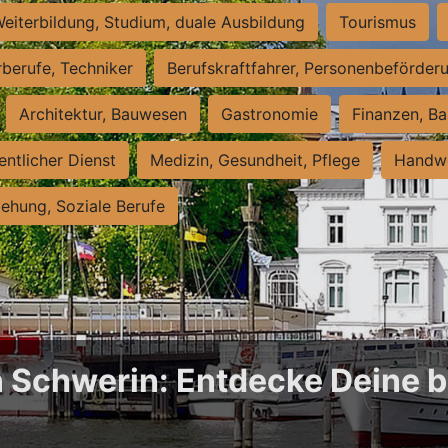
eiterbildung, Studium, duale Ausbildung
Tourismus
rberufe, Techniker
Berufskraftfahrer, Personenbeförder
Architektur, Bauwesen
Gastronomie
Finanzen, Ba
entlicher Dienst
Medizin, Gesundheit, Pflege
Handwe
iehung, Soziale Berufe
n Schwerin: Entdecke Deine b