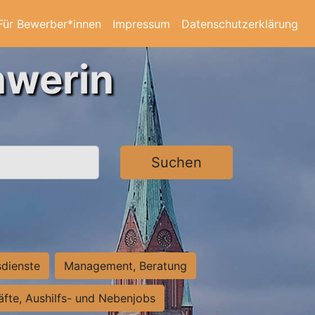
Für Bewerber*innen
Impressum
Datenschutzerklärung
hwerin
Suchen
sdienste
Management, Beratung
räfte, Aushilfs- und Nebenjobs