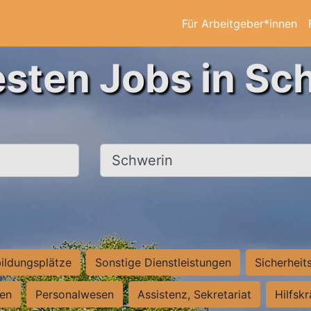
Für Arbeitgeber*innen
esten Jobs in Sc
Ort, Stadt
ildungsplätze
Sonstige Dienstleistungen
Sicherheit
ten
Personalwesen
Assistenz, Sekretariat
Hilfsk