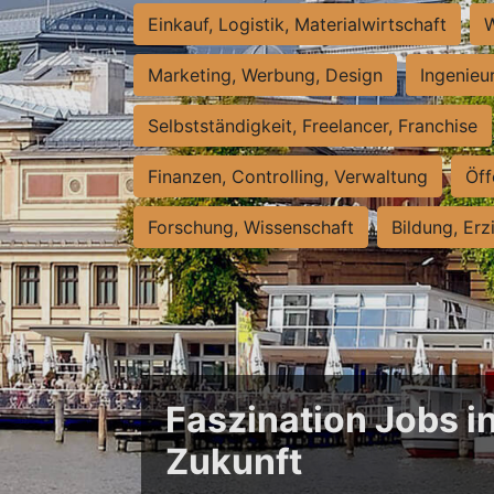
Einkauf, Logistik, Materialwirtschaft
W
Marketing, Werbung, Design
Ingenieu
Selbstständigkeit, Freelancer, Franchise
Finanzen, Controlling, Verwaltung
Öff
Forschung, Wissenschaft
Bildung, Erz
Faszination Jobs i
Zukunft