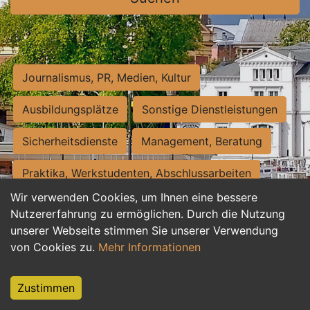
Journalismus, PR, Medien, Kultur
Ausbildungsplätze
Sonstige Dienstleistungen
Sicherheitsdienste
Management, Beratung
Praktika, Werkstudenten, Abschlussarbeiten
Wir verwenden Cookies, um Ihnen eine bessere
Personalwesen
Assistenz, Sekretariat
Nutzererfahrung zu ermöglichen. Durch die Nutzung
unserer Webseite stimmen Sie unserer Verwendung
Hilfskräfte, Aushilfs- und Nebenjobs
von Cookies zu.
Mehr Informationen
Einkauf, Logistik, Materialwirtschaft
Zustimmen
Weiterbildung, Studium, duale Ausbildung