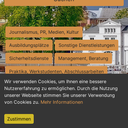
Journalismus, PR, Medien, Kultur
Ausbildungsplätze
Sonstige Dienstleistungen
Sicherheitsdienste
Management, Beratung
Praktika, Werkstudenten, Abschlussarbeiten
Wir verwenden Cookies, um Ihnen eine bessere
Personalwesen
Assistenz, Sekretariat
Nutzererfahrung zu ermöglichen. Durch die Nutzung
unserer Webseite stimmen Sie unserer Verwendung
Hilfskräfte, Aushilfs- und Nebenjobs
von Cookies zu.
Mehr Informationen
Einkauf, Logistik, Materialwirtschaft
Zustimmen
Weiterbildung, Studium, duale Ausbildung