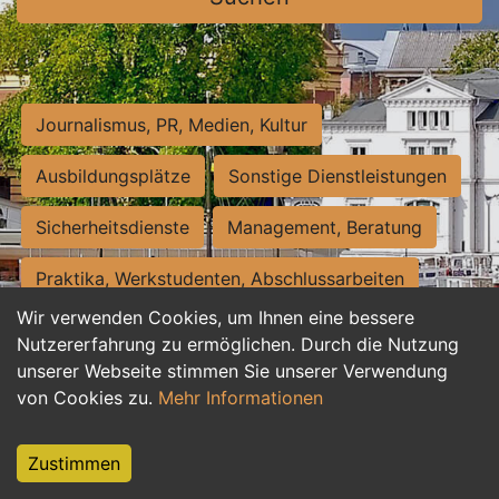
Journalismus, PR, Medien, Kultur
Ausbildungsplätze
Sonstige Dienstleistungen
Sicherheitsdienste
Management, Beratung
Praktika, Werkstudenten, Abschlussarbeiten
Wir verwenden Cookies, um Ihnen eine bessere
Personalwesen
Assistenz, Sekretariat
Nutzererfahrung zu ermöglichen. Durch die Nutzung
unserer Webseite stimmen Sie unserer Verwendung
Hilfskräfte, Aushilfs- und Nebenjobs
von Cookies zu.
Mehr Informationen
Einkauf, Logistik, Materialwirtschaft
Zustimmen
Weiterbildung, Studium, duale Ausbildung