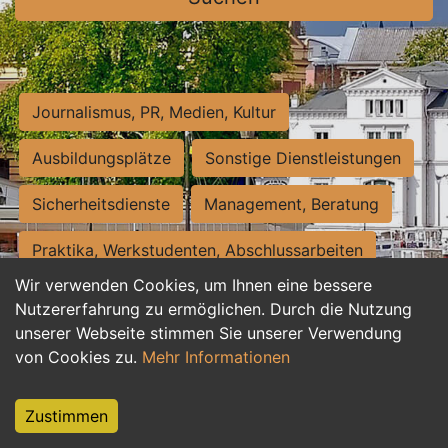
Journalismus, PR, Medien, Kultur
Ausbildungsplätze
Sonstige Dienstleistungen
Sicherheitsdienste
Management, Beratung
Praktika, Werkstudenten, Abschlussarbeiten
Wir verwenden Cookies, um Ihnen eine bessere
Personalwesen
Assistenz, Sekretariat
Nutzererfahrung zu ermöglichen. Durch die Nutzung
unserer Webseite stimmen Sie unserer Verwendung
Hilfskräfte, Aushilfs- und Nebenjobs
von Cookies zu.
Mehr Informationen
Einkauf, Logistik, Materialwirtschaft
Zustimmen
Weiterbildung, Studium, duale Ausbildung