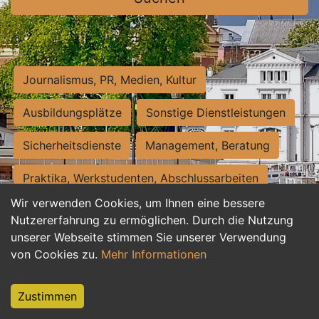
Journalismus, PR, Medien, Kultur
Ausbildungsplätze
Sonstige Dienstleistungen
Sicherheitsdienste
Management, Beratung
Praktika, Werkstudenten, Abschlussarbeiten
Wir verwenden Cookies, um Ihnen eine bessere
Personalwesen
Assistenz, Sekretariat
Nutzererfahrung zu ermöglichen. Durch die Nutzung
unserer Webseite stimmen Sie unserer Verwendung
Hilfskräfte, Aushilfs- und Nebenjobs
von Cookies zu.
Mehr Informationen
Einkauf, Logistik, Materialwirtschaft
Zustimmen
Weiterbildung, Studium, duale Ausbildung